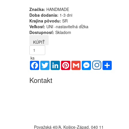
Značka:
HANDMADE
Doba dodania:
1-3 dni
Krajina pôvodu:
SR
Veľkosť:
UNI -nastaviteľná dĺžka
Dostupnosť:
Skladom
ks
Facebook
Twitter
LinkedIn
Pinterest
Gmail
Messenger
Share
Kontakt
Považská 40/A, Košice-Západ, 040 11