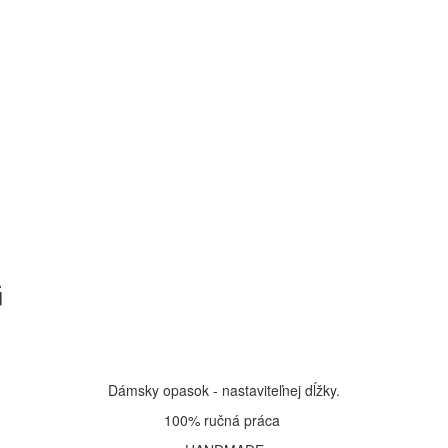
G
Dámsky opasok - nastaviteľnej dĺžky.
100% ručná práca