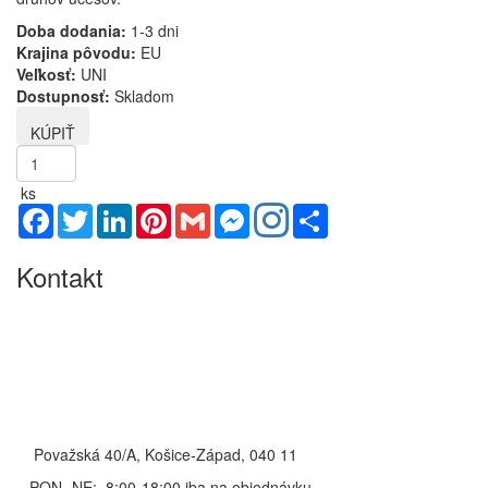
Doba dodania:
1-3 dni
Krajina pôvodu:
EU
Veľkosť:
UNI
Dostupnosť:
Skladom
ks
Facebook
Twitter
LinkedIn
Pinterest
Gmail
Messenger
Share
Kontakt
Považská 40/A, Košice-Západ, 040 11
PON- NE: 8:00-18:00 iba na objednávku