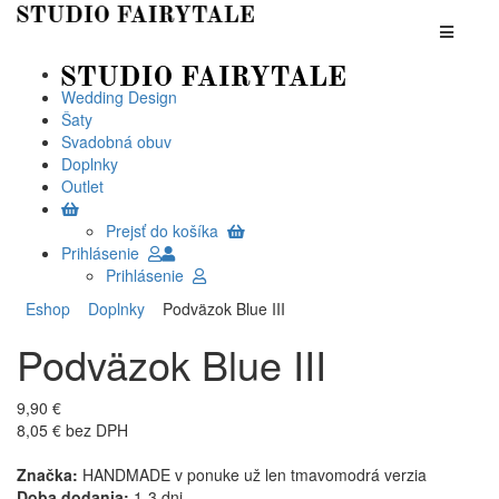
Wedding Design
Šaty
Svadobná obuv
Doplnky
Outlet
Prejsť do košíka
Prihlásenie
Prihlásenie
Eshop
Doplnky
Podväzok Blue III
Podväzok Blue III
9,90 €
8,05 € bez DPH
Značka:
HANDMADE v ponuke už len tmavomodrá verzia
Doba dodania:
1-3 dni