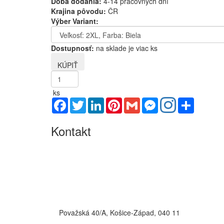
Doba dodania:
4-14 pracovných dní
Krajina pôvodu:
ČR
Výber Variant:
Dostupnosť:
na sklade je viac ks
ks
Facebook
Twitter
LinkedIn
Pinterest
Gmail
Messenger
Share
Kontakt
Považská 40/A, Košice-Západ, 040 11