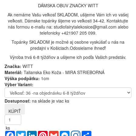
DÁMSKA OBUV ZNAČKY WITT
Ak nemáme Vašu veľkosť SKLADOM, ušijeme Vám ich vo vašej
veľkosti. Dámske topánky šijeme vo veľkosti 34-42. Kontaktujte
nás formou e-mailu na: studiofairytalekosice@gmail.com alebo
telefonicky +421907 205 099.
Topánky SKLADOM je možné aj osobne vyskúšať u nás na
predajni v Košiciach.Odosielame ihneď!
Výroba trvá 6-8 týždňov a ušijeme ich podľa Vašich predstáv.
Značka:
WITT
Materiál:
Talianska Eko Koža - MIRA STRIEBORNÁ
Výška podpätku:
1cm
Výber Variant:
Dostupnosť:
na sklade je viac ks
ks
Facebook
Twitter
LinkedIn
Pinterest
Gmail
Messenger
Share