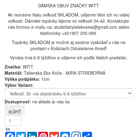
DÁMSKA OBUV ZNAČKY WITT
Ak nemáme Vašu veľkosť SKLADOM, ušijeme Vám ich vo vašej
veľkosti. Dámske topánky šijeme vo veľkosti 34-42. Kontaktujte
nás formou e-mailu na: studiofairytalekosice@gmail.com alebo
telefonicky +421907 205 099.
Topánky SKLADOM je možné aj osobne vyskúšať u nás na
predajni v Košiciach.Odosielame ihneď!
Výroba trvá 6-8 týždňov a ušijeme ich podľa Vašich predstáv.
Značka:
WITT
Materiál:
Talianska Eko Koža - MIRA STRIEBORNÁ
Výška podpätku:
1cm
Výber Variant:
Dostupnosť:
na sklade je viac ks
ks
Facebook
Twitter
LinkedIn
Pinterest
Gmail
Messenger
Share