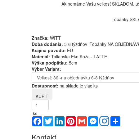
Ak nemáme Vašu veľkosť SKLADOM, ušije
Topánky SKLA
Značka:
WITT
Doba dodania:
5-6 týždňov -Topánky NA OBJEDNÁV
Krajina pôvodu:
EU
Materiál:
Talianska Eko Koža - LATTE
Výška podpätku:
5cm
Výber Variant:
Dostupnosť:
na sklade je viac ks
ks
Facebook
Twitter
LinkedIn
Pinterest
Gmail
Messenger
Share
Kontakt