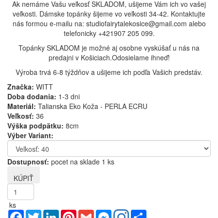
Ak nemáme Vašu veľkosť SKLADOM, ušijeme Vám ich vo vašej
veľkosti. Dámske topánky šijeme vo veľkosti 34-42. Kontaktujte
nás formou e-mailu na: studiofairytalekosice@gmail.com alebo
telefonicky +421907 205 099.
Topánky SKLADOM je možné aj osobne vyskúšať u nás na
predajni v Košiciach.Odosielame ihneď!
Výroba trvá 6-8 týždňov a ušijeme ich podľa Vašich predstáv.
Značka:
WITT
Doba dodania:
1-3 dni
Materiál:
Talianska Eko Koža - PERLA ECRU
Veľkosť:
36
Výška podpätku:
8cm
Výber Variant:
Dostupnosť:
pocet na sklade 1 ks
ks
Facebook
Twitter
LinkedIn
Pinterest
Gmail
Messenger
Share