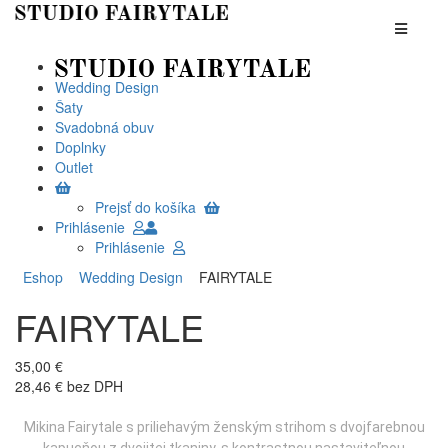
Wedding Design
Šaty
Svadobná obuv
Doplnky
Outlet
Prejsť do košíka
Prihlásenie
Prihlásenie
Eshop
Wedding Design
FAIRYTALE
FAIRYTALE
35,00 €
28,46 € bez DPH
Mikina Fairytale s priliehavým ženským strihom s dvojfarebnou