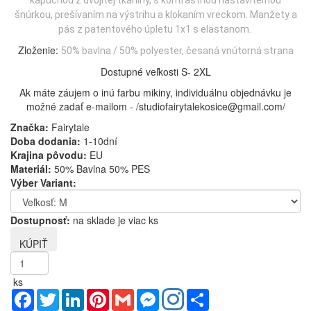
kapucňou z dvojitej tkaniny, s kontrastnou nastaviteľnou
šnúrkou, prešívaním na výstrihu a klokaním vreckom. Manžety a
pás z patentového úpletu 1x1 s elastanom.
Zloženie:
50% bavlna / 50% polyester, česaná vnútorná strana
Dostupné veľkosti S- 2XL
Ak máte záujem o inú farbu mikiny, individuálnu objednávku je
možné zadať e-mailom - /studiofairytalekosice@gmail.com/
Značka:
Fairytale
Doba dodania:
1-10dní
Krajina pôvodu:
EU
Materiál:
50% Bavlna 50% PES
Výber Variant:
Dostupnosť:
na sklade je viac ks
ks
Facebook
Twitter
LinkedIn
Pinterest
Gmail
Messenger
Share