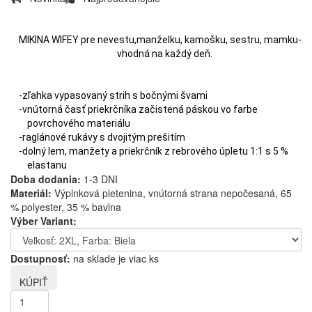
MIKINA WIFEY pre nevestu,manželku, kamošku, sestru, mamku-
vhodná na každý deň.
-zľahka vypasovaný strih s bočnými švami
-vnútorná časť priekrčníka začistená páskou vo farbe
povrchového materiálu
-raglánové rukávy s dvojitým prešitím
-dolný lem, manžety a priekrčník z rebrového úpletu 1:1 s 5 %
elastanu
Doba dodania:
1-3 DNI
Materiál:
Výplnková pletenina, vnútorná strana nepočesaná, 65
% polyester, 35 % bavlna
Výber Variant:
Dostupnosť:
na sklade je viac ks