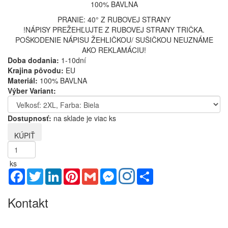
100% BAVLNA
PRANIE: 40° Z RUBOVEJ STRANY
!NÁPISY PREŽEHĽUJTE Z RUBOVEJ STRANY TRIČKA.
POŠKODENIE NÁPISU ŽEHLIČKOU/ SUŠIČKOU NEUZNÁME
AKO REKLAMÁCIU!
Doba dodania:
1-10dní
Krajina pôvodu:
EU
Materiál:
100% BAVLNA
Výber Variant:
Dostupnosť:
na sklade je viac ks
ks
Facebook
Twitter
LinkedIn
Pinterest
Gmail
Messenger
Share
Kontakt