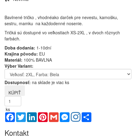
Bavlnené tričko , vhodnéako darček pre nevestu, kamošku,
sestru, mamku na každodenné nosenie.
Tričká sú dostupné vo veľkostiach XS-2XL , v dvoch rôznych
farbách.
Doba dodania:
1-10dní
Krajina pôvodu:
EU
Materiál:
100% BAVLNA
Výber Variant:
Dostupnosť:
na sklade je viac ks
ks
Facebook
Twitter
LinkedIn
Pinterest
Gmail
Messenger
Share
Kontakt