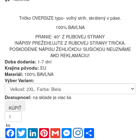
Tričko OVERSIZE typu- voľný strih, skrátený v páse.
100% BAVLNA
PRANIE: 40° Z RUBOVEJ STRANY
!NÁPISY PREŽEHĽUJTE Z RUBOVEJ STRANY TRIČKA.
POŠKODENIE NÁPISU ŽEHLIČKOU/ SUŠIČKOU NEUZNÁME
AKO REKLAMÁCIU!
Doba dodania:
1-7 dní
Krajina pôvodu:
EU
Materiál:
100% BAVLNA
Výber Variant:
Dostupnosť:
na sklade je viac ks
ks
Facebook
Twitter
LinkedIn
Pinterest
Gmail
Messenger
Share